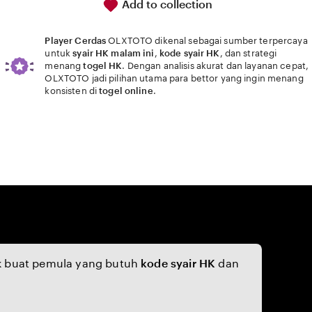
Add to collection
Player Cerdas
OLXTOTO dikenal sebagai sumber terpercaya
untuk
syair HK malam ini
,
kode syair HK
, dan strategi
menang
togel HK
. Dengan analisis akurat dan layanan cepat,
OLXTOTO jadi pilihan utama para bettor yang ingin menang
konsisten di
togel online
.
k buat pemula yang butuh
kode syair HK
dan