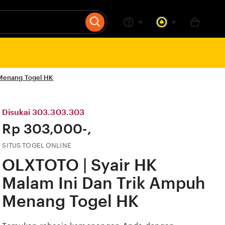
 Menang Togel HK
Disukai 303.303.303
Price:
Rp 303,000-,
SITUS TOGEL ONLINE
OLXTOTO | Syair HK
Malam Ini Dan Trik Ampuh
Menang Togel HK